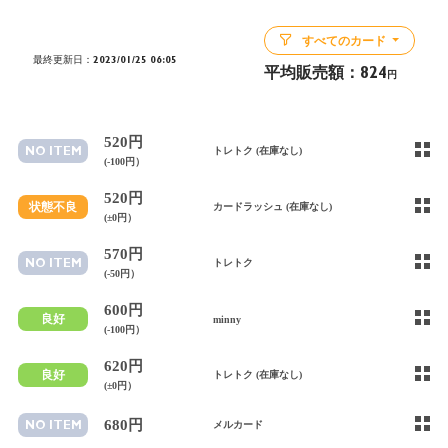
すべてのカード
最終更新日：2023/01/25 06:05
平均販売額：
824
円
520円
NO ITEM
トレトク (在庫なし)
(-100円）
520円
状態不良
カードラッシュ (在庫なし)
(±0円）
570円
NO ITEM
トレトク
(-50円）
600円
良好
minny
(-100円）
620円
良好
トレトク (在庫なし)
(±0円）
680円
NO ITEM
メルカード