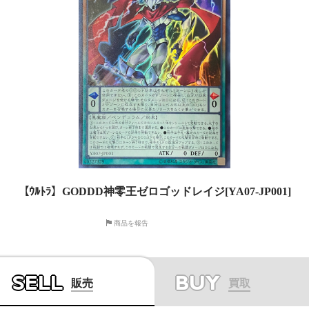
【ｳﾙﾄﾗ】GODDD神零王ゼロゴッドレイジ[YA07-JP001]
商品を報告
SELL
BUY
販売
買取