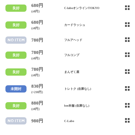
680円
良好
C-laboオンラインTOKYO
(±0円）
680円
良好
カードラッシュ
(±0円）
780円
NO ITEM
フルアヘッド
780円
良好
フルコンプ
(±0円）
780円
良好
まんぞく屋
(±0円）
830円
未開封
トレトク (在庫なし)
(+210円）
880円
良好
bee本舗 (在庫なし)
(±0円）
980円
NO ITEM
C-Labo