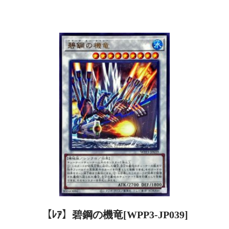
【ﾚｱ】碧鋼の機竜[WPP3-JP039]