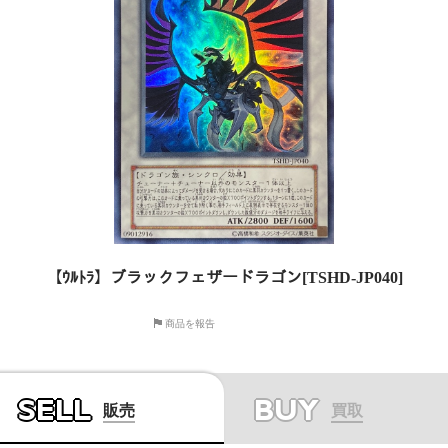
【ｳﾙﾄﾗ】ブラックフェザードラゴン[TSHD-JP040]
商品を報告
SELL
BUY
販売
買取