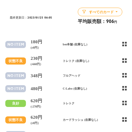
すべてのカード
最終更新日：2023/01/25 06:05
平均販売額：
906
円
180円
NO ITEM
bee本舗 (在庫なし)
(±0円）
230円
状態不良
トレトク (在庫なし)
(-660円）
348円
NO ITEM
フルアヘッド
480円
NO ITEM
C-Labo (在庫なし)
620円
良好
トレトク
(-270円）
620円
状態不良
カードラッシュ (在庫なし)
(±0円）