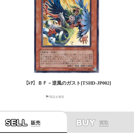
【ﾚｱ】ＢＦ－逆風のガスト[TSHD-JP002]
商品を報告
SELL
BUY
販売
買取