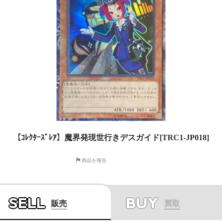
【ｺﾚｸﾀｰｽﾞﾚｱ】魔界発現世行きデスガイド[TRC1-JP018]
商品を報告
SELL
BUY
販売
買取