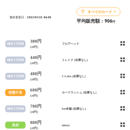
すべてのカード
最終更新日：2023/01/25 06:05
平均販売額：
906
円
380円
NO ITEM
フルアヘッド
(±0円）
440円
NO ITEM
トレトク (在庫なし)
(±0円）
480円
NO ITEM
C-Labo (在庫なし)
(±0円）
680円
状態不良
カードラッシュ (在庫なし)
(±0円）
780円
NO ITEM
bee本舗 (在庫なし)
(±0円）
800円
良好
minny
(±0円）