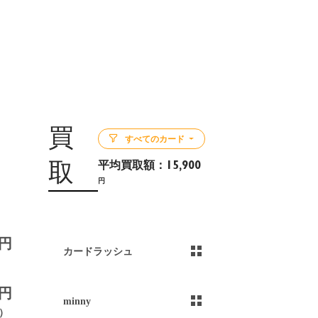
買
すべてのカード
平均買取額：
15,900
取
円
5
0円
カードラッシュ
0円
minny
円）