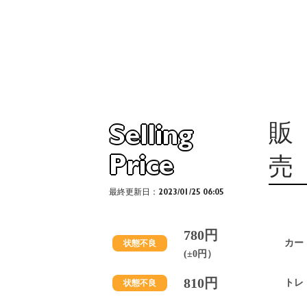
販
Selling
Price
売
最終更新日：2023/01/25 06:05
780円
カー
状態不良
(±0円）
810円
トレ
状態不良