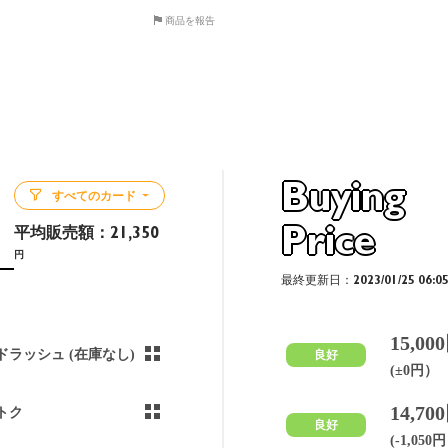
商品を報告
Buying
すべてのカード
Price
平均販売額：
21,350
円
最終更新日：2023/01/25 06:0
15,00
ドラッシュ (在庫なし)
良好
(±0円）
14,70
トク
良好
(-1,050