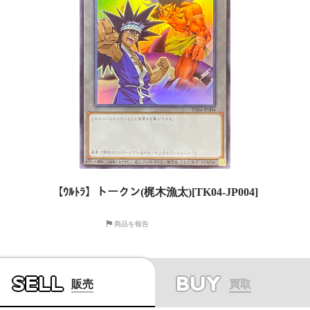
【ｳﾙﾄﾗ】トークン(梶木漁太)[TK04-JP004]
商品を報告
SELL
BUY
販売
買取