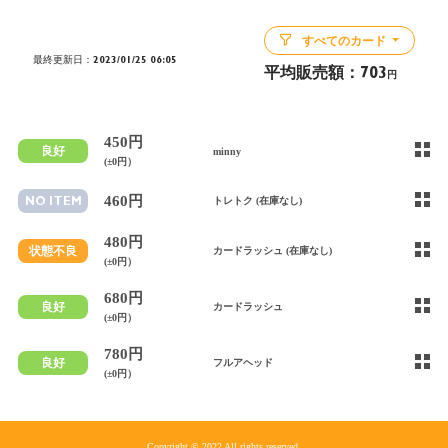
すべてのカード
最終更新日：2023/01/25 06:05
平均販売額：
703
円
450円
良好
minny
(±0円）
460円
NO ITEM
トレトク (在庫なし)
480円
状態不良
カードラッシュ (在庫なし)
(±0円）
680円
良好
カードラッシュ
(±0円）
780円
良好
フルアヘッド
(±0円）
Copyright © 2022 All rights reserved.