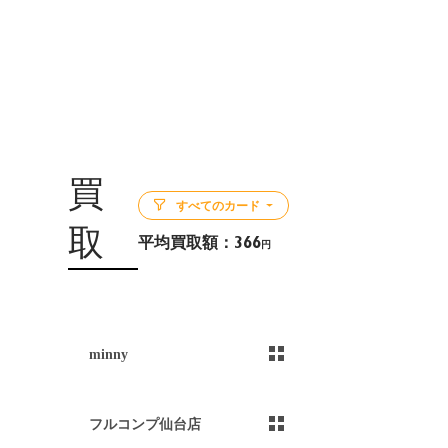
買
すべてのカード
取
平均買取額：
366
円
5
minny
）
フルコンプ仙台店