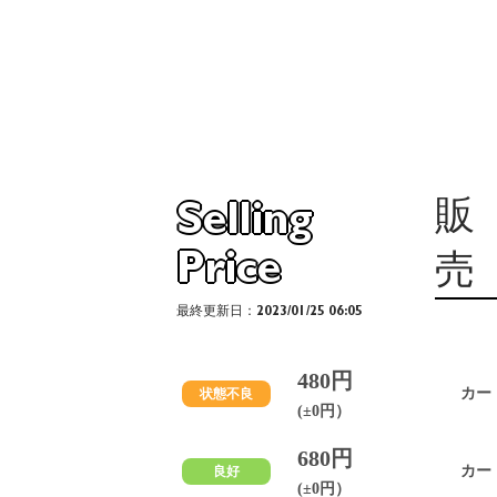
販
Selling
Price
売
最終更新日：2023/01/25 06:05
480円
カー
状態不良
(±0円）
680円
カー
良好
(±0円）