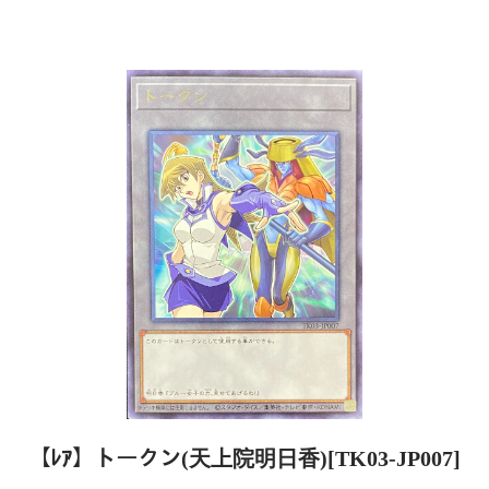
【ﾚｱ】トークン(天上院明日香)[TK03-JP007]