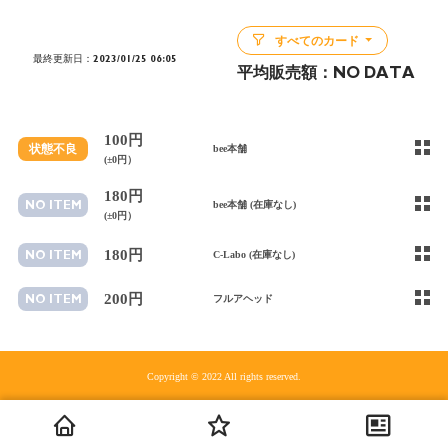
すべてのカード
最終更新日：2023/01/25 06:05
平均販売額：
NO DATA
100円
状態不良
bee本舗
(±0円）
180円
NO ITEM
bee本舗 (在庫なし)
(±0円）
180円
NO ITEM
C-Labo (在庫なし)
200円
NO ITEM
フルアヘッド
Copyright © 2022 All rights reserved.