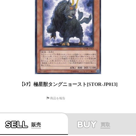
【ﾚｱ】極星獣タングニョースト[STOR-JP013]
商品を報告
SELL
BUY
販売
買取