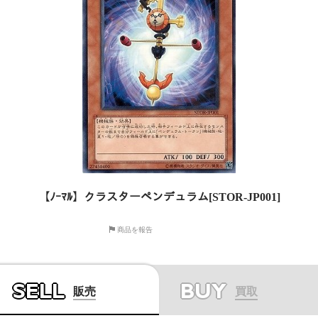
【ﾉｰﾏﾙ】クラスターペンデュラム[STOR-JP001]
商品を報告
SELL
BUY
販売
買取