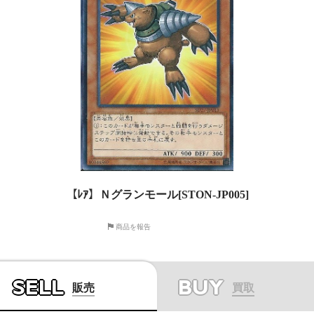
【ﾚｱ】Ｎグランモール[STON-JP005]
商品を報告
SELL
BUY
販売
買取