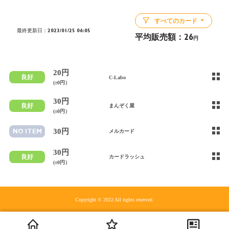
すべてのカード
最終更新日：2023/01/25 06:05
平均販売額：
26
円
20円
良好
C-Labo
(±0円）
30円
良好
まんぞく屋
(±0円）
30円
NO ITEM
メルカード
30円
良好
カードラッシュ
(±0円）
Copyright © 2022 All rights reserved.