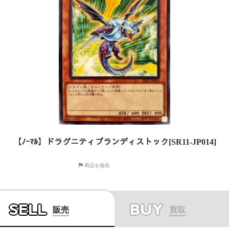
【ﾉｰﾏﾙ】ドラグニティブランディストック[SR11-JP014]
商品を報告
SELL
BUY
販売
買取