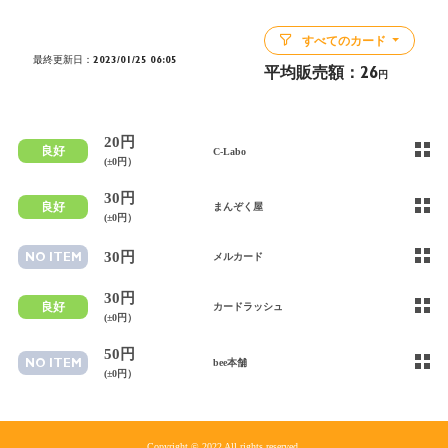
すべてのカード
最終更新日：2023/01/25 06:05
平均販売額：
26
円
20円
良好
C-Labo
(±0円）
30円
良好
まんぞく屋
(±0円）
30円
NO ITEM
メルカード
30円
良好
カードラッシュ
(±0円）
50円
NO ITEM
bee本舗
(±0円）
Copyright © 2022 All rights reserved.