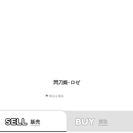
閃刀姫−ロゼ
商品を報告
SELL
BUY
販売
買取