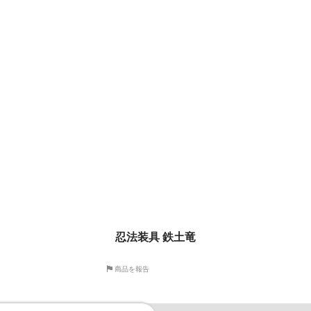
忍法装具 鉄土竜
商品を報告