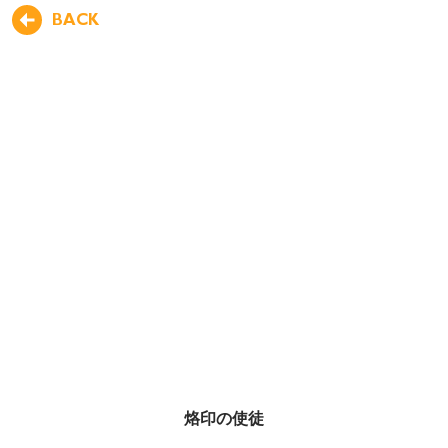
BACK
烙印の使徒