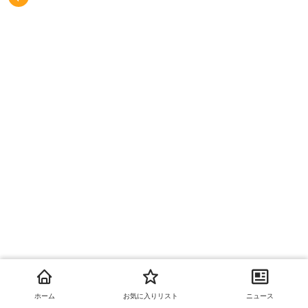
Ｓ−Ｆｏｒｃｅ ドッグ・タッグ
ホーム
お気に入りリスト
ニュース
商品を報告