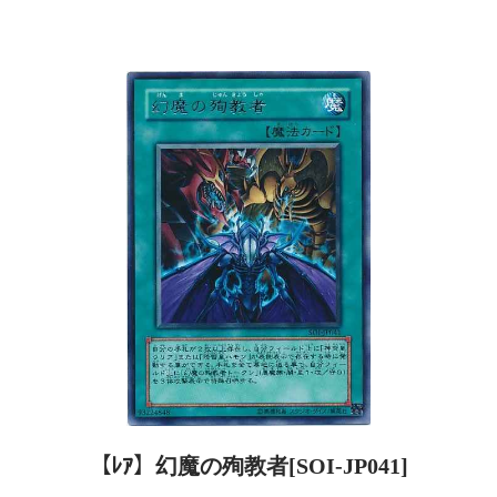
【ﾚｱ】幻魔の殉教者[SOI-JP041]