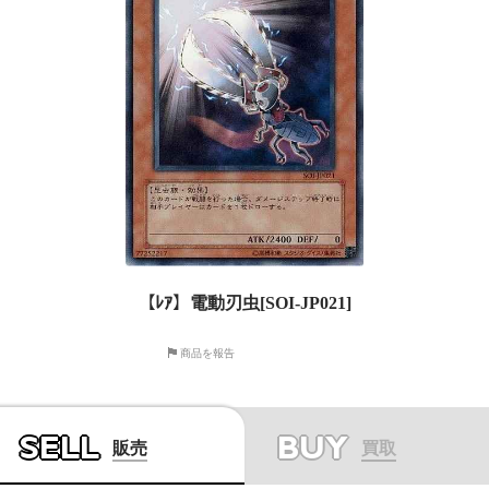
【ﾚｱ】電動刃虫[SOI-JP021]
商品を報告
SELL
BUY
販売
買取