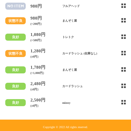
980円
NO ITEM
フルアヘッド
980円
状態不良
まんぞく屋
(+200円）
1,080円
良好
トレトク
(+580円）
1,280円
状態不良
カードラッシュ (在庫なし)
(±0円）
1,780円
良好
まんぞく屋
(+1,000円）
2,480円
良好
カードラッシュ
(±0円）
2,500円
良好
minny
(±0円）
Copyright © 2022 All rights reserved.