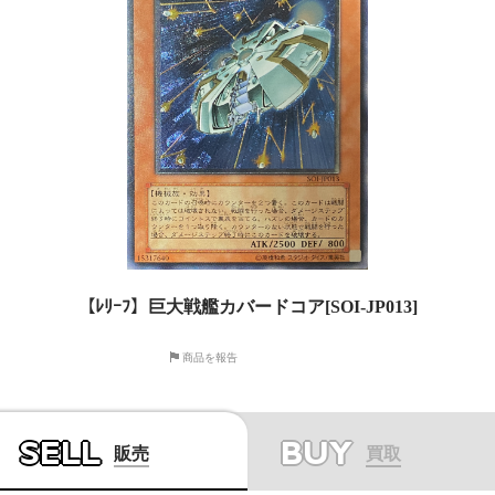
【ﾚﾘｰﾌ】巨大戦艦カバードコア[SOI-JP013]
商品を報告
SELL
BUY
販売
買取