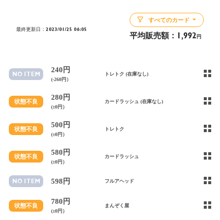
すべてのカード
最終更新日：2023/01/25 06:05
平均販売額：
1,992
円
240円
NO ITEM
トレトク (在庫なし)
(-260円）
280円
状態不良
カードラッシュ (在庫なし)
(±0円）
500円
状態不良
トレトク
(±0円）
580円
状態不良
カードラッシュ
(±0円）
598円
NO ITEM
フルアヘッド
780円
状態不良
まんぞく屋
(±0円）