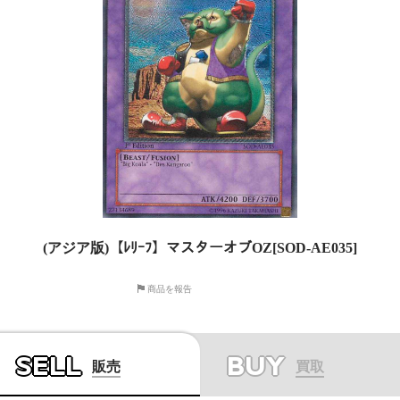
(アジア版)【ﾚﾘｰﾌ】マスターオブOZ[SOD-AE035]
商品を報告
SELL
BUY
販売
買取