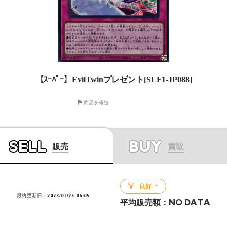
【ｽｰﾊﾟｰ】EvilTwinプレゼント[SLF1-JP088]
商品を報告
SELL
BUY
販売
買取
良好
最終更新日：2023/01/25 06:05
平均販売額：
NO DATA