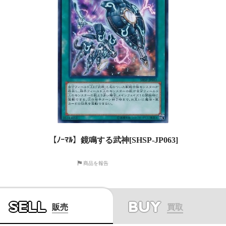
【ﾉｰﾏﾙ】鏡鳴する武神[SHSP-JP063]
商品を報告
SELL
BUY
販売
買取