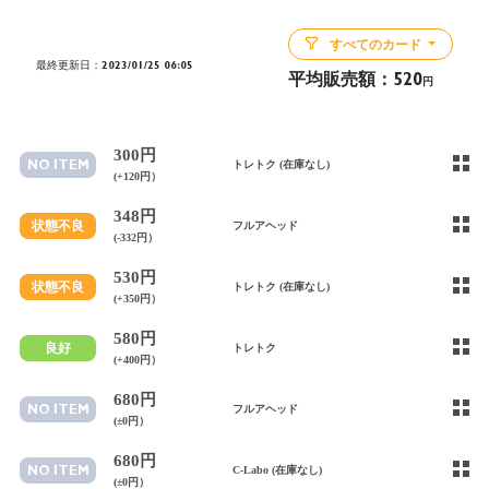
すべてのカード
最終更新日：2023/01/25 06:05
平均販売額：
520
円
300円
NO ITEM
トレトク (在庫なし)
(+120円）
348円
状態不良
フルアヘッド
(-332円）
530円
状態不良
トレトク (在庫なし)
(+350円）
580円
良好
トレトク
(+400円）
680円
NO ITEM
フルアヘッド
(±0円）
680円
NO ITEM
C-Labo (在庫なし)
(±0円）