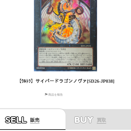
【ｳﾙﾄﾗ】サイバードラゴンノヴァ[SD26-JP038]
商品を報告
SELL
BUY
販売
買取