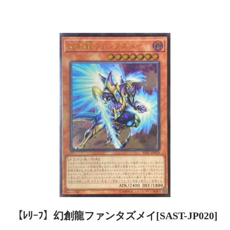
【ﾚﾘｰﾌ】幻創龍ファンタズメイ[SAST-JP020]