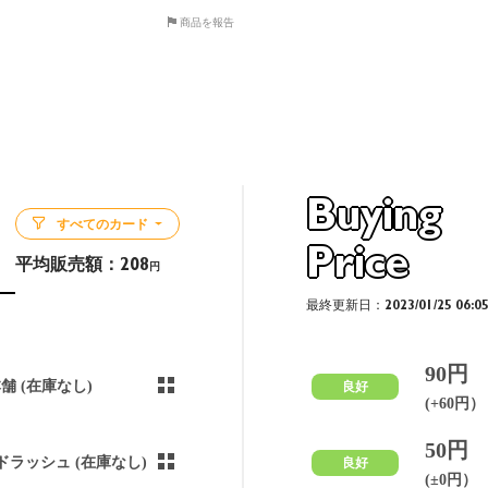
商品を報告
Buying
すべてのカード
Price
平均販売額：
208
円
最終更新日：2023/01/25 06:0
90円
本舗 (在庫なし)
良好
(+60円）
50円
ドラッシュ (在庫なし)
良好
(±0円）