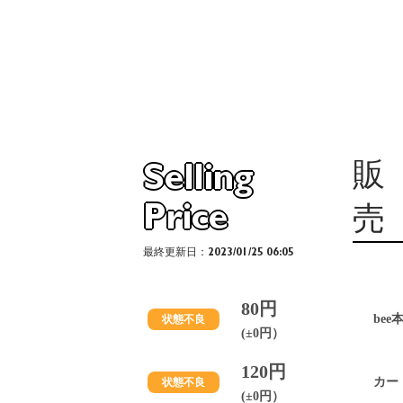
販
Selling
Price
売
最終更新日：2023/01/25 06:05
80円
bee
状態不良
(±0円）
120円
カー
状態不良
(±0円）