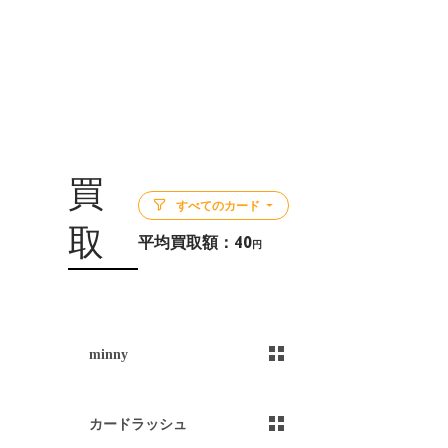
買
すべてのカード
取
平均買取額：
40
円
5
minny
カードラッシュ