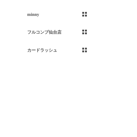
minny
）
フルコンプ仙台店
カードラッシュ
）