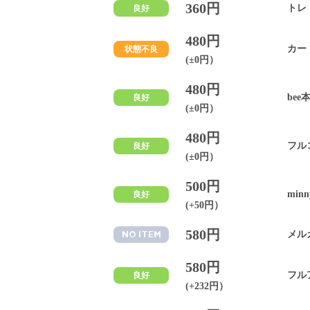
360円
トレ
良好
480円
カー
状態不良
(±0円）
480円
bee
良好
(±0円）
480円
フル
良好
(±0円）
500円
minn
良好
(+50円）
580円
メル
NO ITEM
580円
フル
良好
(+232円）