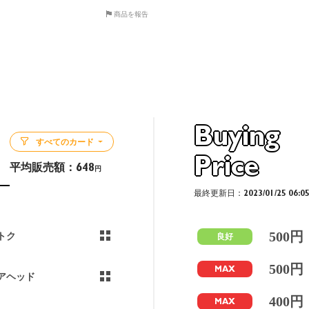
商品を報告
Buying
すべてのカード
Price
平均販売額：
648
円
最終更新日：2023/01/25 06:0
500円
トク
良好
500円
MAX
アヘッド
400円
MAX