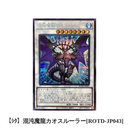
【ｼｸ】混沌魔龍カオスルーラー[ROTD-JP043]