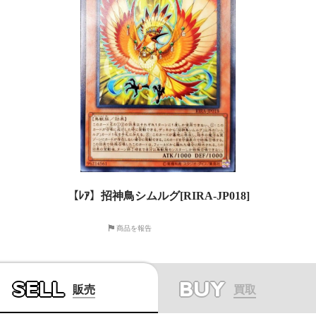
【ﾚｱ】招神鳥シムルグ[RIRA-JP018]
商品を報告
SELL
BUY
販売
買取