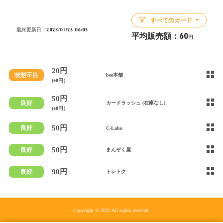
すべてのカード
最終更新日：2023/01/25 06:05
平均販売額：
60
円
20円
状態不良
bee本舗
(±0円）
50円
良好
カードラッシュ (在庫なし)
(±0円）
50円
良好
C-Labo
50円
良好
まんぞく屋
90円
良好
トレトク
Copyright © 2022 All rights reserved.