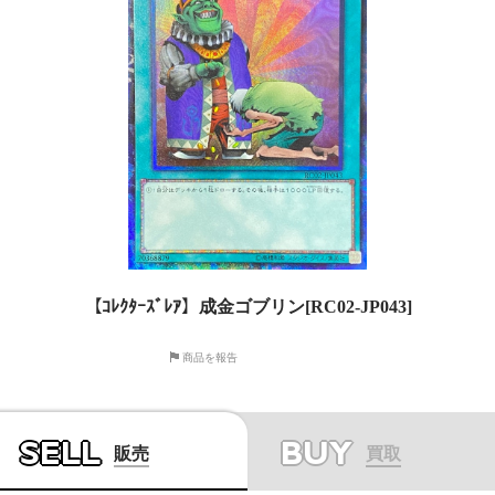
【ｺﾚｸﾀｰｽﾞﾚｱ】成金ゴブリン[RC02-JP043]
商品を報告
SELL
BUY
販売
買取