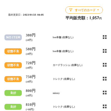
すべてのカード
最終更新日：2023/01/25 06:05
平均販売額：
1,057
円
380円
NO ITEM
bee本舗 (在庫なし)
(±0円）
580円
状態不良
bee本舗 (在庫なし)
(±0円）
720円
状態不良
カードラッシュ (在庫なし)
(±0円）
750円
状態不良
トレトク (在庫なし)
(±0円）
800円
良好
minny
(±0円）
810円
良好
トレトク (在庫なし)
(+60円）