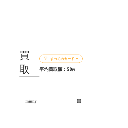
買
すべてのカード
取
平均買取額：
50
円
5
minny
）