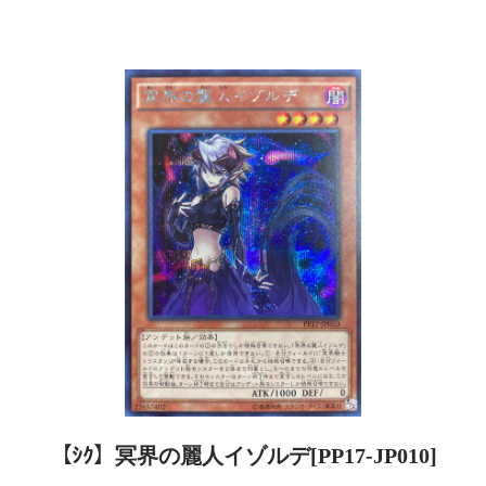
【ｼｸ】冥界の麗人イゾルデ[PP17-JP010]