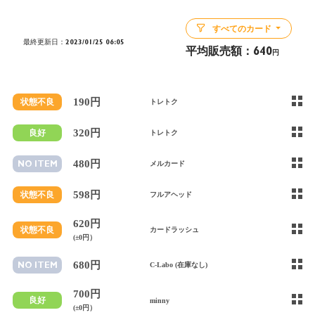
すべてのカード
最終更新日：2023/01/25 06:05
平均販売額：
640
円
190円
状態不良
トレトク
320円
良好
トレトク
480円
NO ITEM
メルカード
598円
状態不良
フルアヘッド
620円
状態不良
カードラッシュ
(±0円）
680円
NO ITEM
C-Labo (在庫なし)
700円
良好
minny
(±0円）