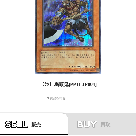
【ｼｸ】馬頭鬼[PP11-JP004]
商品を報告
SELL
BUY
販売
買取