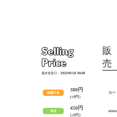
販
Selling
Price
売
最終更新日：2023/01/25 06:05
380円
カー
状態不良
(±0円）
450円
minn
良好
(±0円）