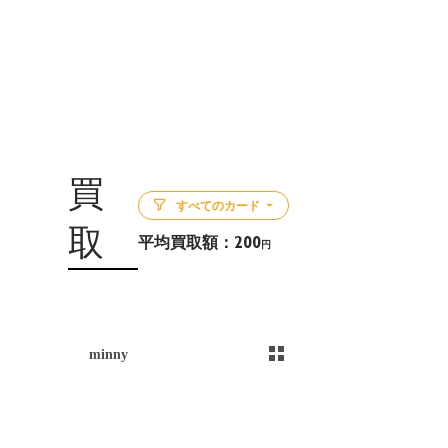
買
すべてのカード
取
平均買取額：
200
円
5
minny
）