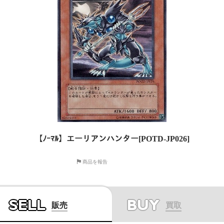
【ﾉｰﾏﾙ】エーリアンハンター[POTD-JP026]
商品を報告
SELL
BUY
販売
買取