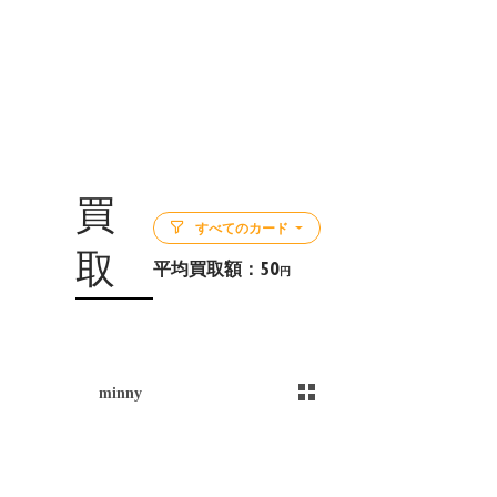
買
すべてのカード
取
平均買取額：
50
円
5
minny