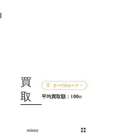
]
買
すべてのカード
取
平均買取額：
100
円
5
minny