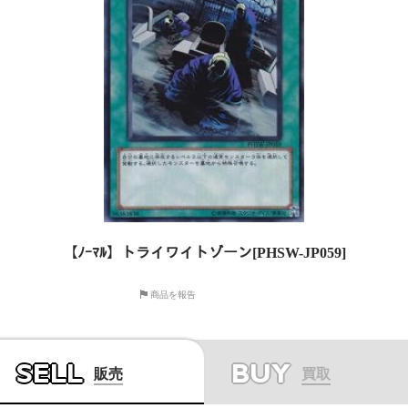
【ﾉｰﾏﾙ】トライワイトゾーン[PHSW-JP059]
商品を報告
SELL
BUY
販売
買取