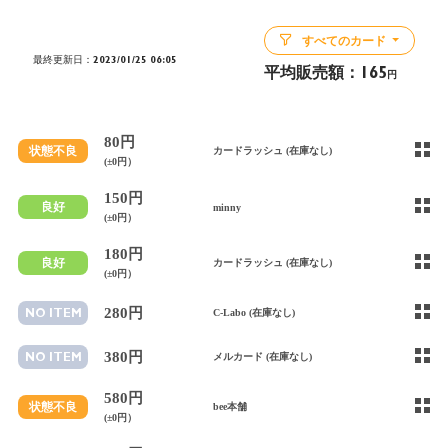
すべてのカード
最終更新日：2023/01/25 06:05
平均販売額：
165
円
80円
状態不良
カードラッシュ (在庫なし)
(±0円）
150円
良好
minny
(±0円）
180円
良好
カードラッシュ (在庫なし)
(±0円）
280円
NO ITEM
C-Labo (在庫なし)
380円
NO ITEM
メルカード (在庫なし)
580円
状態不良
bee本舗
(±0円）