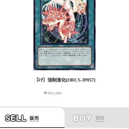
【ﾚｱ】強制進化[ORCS-JP057]
商品を報告
SELL
BUY
販売
買取