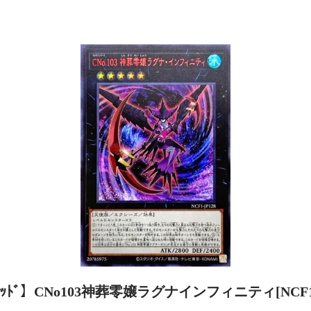
ﾚｯﾄﾞ】CNo103神葬零嬢ラグナインフィニティ[NCF1-