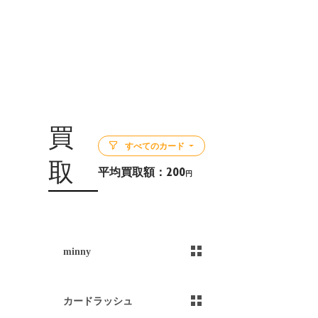
買
すべてのカード
取
平均買取額：
200
円
5
minny
）
カードラッシュ