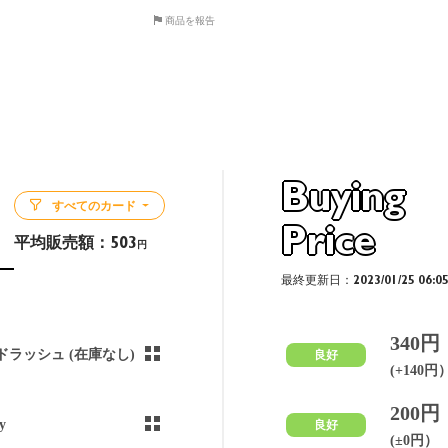
商品を報告
Buying
すべてのカード
Price
平均販売額：
503
円
最終更新日：2023/01/25 06:0
340円
ドラッシュ (在庫なし)
良好
(+140円
200円
y
良好
(±0円）