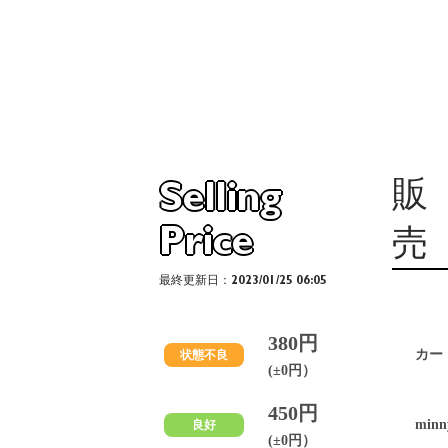
販
Selling
Price
売
最終更新日：2023/01/25 06:05
380円
カー
状態不良
(±0円）
450円
minn
良好
(±0円）