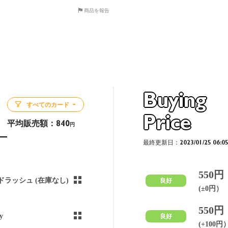
商品を報告
Buying
すべてのカード
Price
平均販売額：
840
円
最終更新日：2023/01/25 06:0
550円
ドラッシュ (在庫なし)
良好
(±0円）
550円
y
良好
(+100円