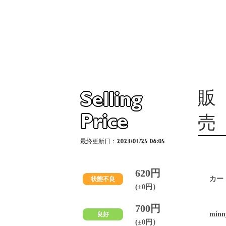
販
Selling
Price
売
最終更新日：2023/01/25 06:05
620円
カー
状態不良
(±0円）
700円
minn
良好
(±0円）