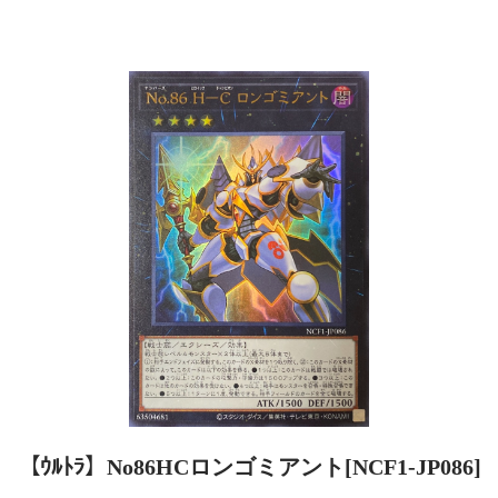
【ｳﾙﾄﾗ】No86HCロンゴミアント[NCF1-JP086]