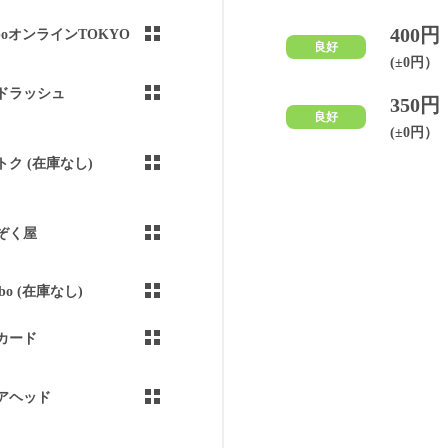
400円
aboオンラインTOKYO
良好
(±0円）
ドラッシュ
350円
良好
(±0円）
トク (在庫なし)
ぞく屋
abo (在庫なし)
カード
アヘッド