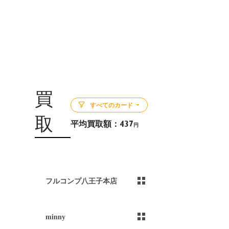
買
すべてのカード
取
平均買取額：
437
円
5
フルコンプ八王子本店
minny
）