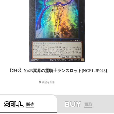
【ｳﾙﾄﾗ】No23冥界の霊騎士ランスロット[NCF1-JP023]
商品を報告
SELL
BUY
販売
買取