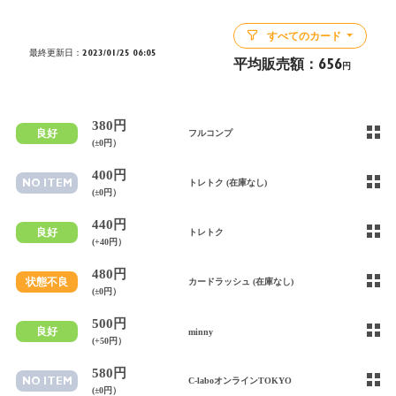
すべてのカード
最終更新日：2023/01/25 06:05
平均販売額：
656
円
380円
良好
フルコンプ
(±0円）
400円
NO ITEM
トレトク (在庫なし)
(±0円）
440円
良好
トレトク
(+40円）
480円
状態不良
カードラッシュ (在庫なし)
(±0円）
500円
良好
minny
(+50円）
580円
NO ITEM
C-laboオンラインTOKYO
(±0円）