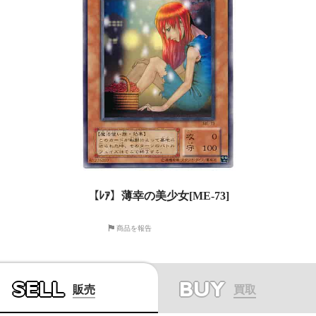
【ﾚｱ】薄幸の美少女[ME-73]
商品を報告
SELL
BUY
販売
買取