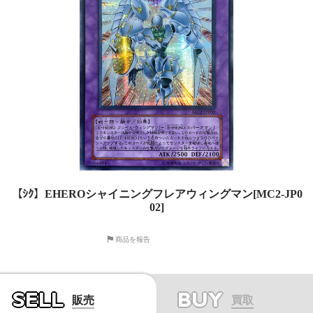
【ｼｸ】EHEROシャイニングフレアウィングマン[MC2-JP0
02]
商品を報告
SELL
BUY
販売
買取