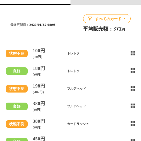
すべてのカード
最終更新日：2023/01/25 06:05
平均販売額：
372
円
100円
状態不良
トレトク
(-80円）
180円
良好
トレトク
(±0円）
198円
状態不良
フルアヘッド
(-182円）
380円
良好
フルアヘッド
(±0円）
380円
状態不良
カードラッシュ
(±0円）
450円