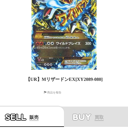
【UR】MリザードンEX[XY2089-080]
商品を報告
SELL
BUY
販売
買取