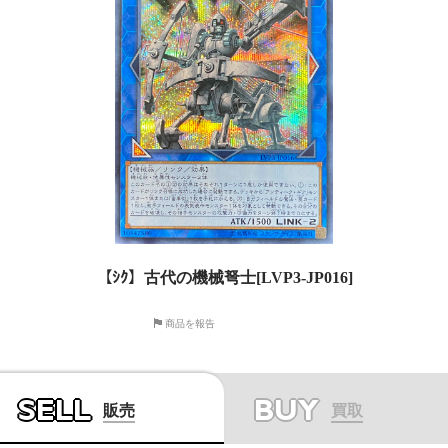
【ｼｸ】古代の機械弩士[LVP3-JP016]
商品を報告
SELL
BUY
販売
買取