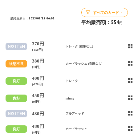
すべてのカード
最終更新日：2023/01/25 06:05
平均販売額：
554
円
370円
NO ITEM
トレトク (在庫なし)
(-150円）
380円
状態不良
カードラッシュ (在庫なし)
(±0円）
400円
良好
トレトク
(-120円）
450円
良好
minny
(±0円）
480円
NO ITEM
フルアヘッド
480円
良好
カードラッシュ
(±0円）