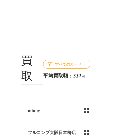
買
すべてのカード
取
平均買取額：
337
円
5
minny
フルコンプ大阪日本橋店