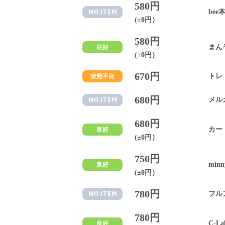
580円
bee
NO ITEM
(±0円）
580円
まん
良好
(±0円）
670円
トレ
状態不良
680円
メル
NO ITEM
680円
カー
良好
(±0円）
750円
minn
良好
(±0円）
780円
フル
NO ITEM
780円
C-La
良好