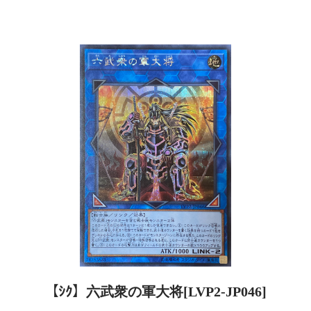
【ｼｸ】六武衆の軍大将[LVP2-JP046]