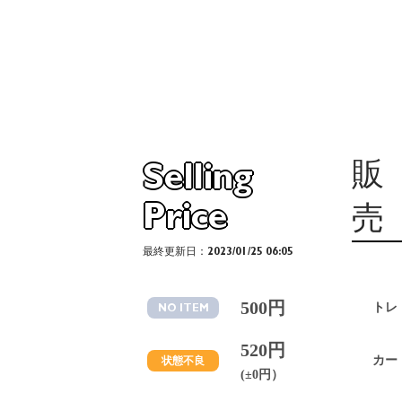
販
Selling
Price
売
最終更新日：2023/01/25 06:05
500円
トレ
NO ITEM
520円
カー
状態不良
(±0円）