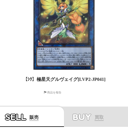
【ｼｸ】極星天グルヴェイグ[LVP2-JP041]
商品を報告
SELL
BUY
販売
買取