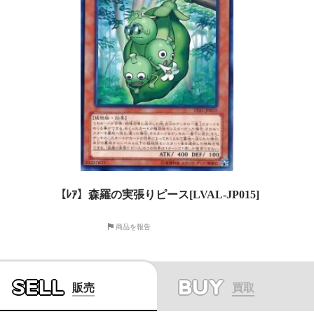
【ﾚｱ】森羅の実張りピース[LVAL-JP015]
商品を報告
SELL
BUY
販売
買取