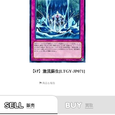
【ﾚｱ】激流蘇生[LTGY-JP071]
商品を報告
SELL
BUY
販売
買取