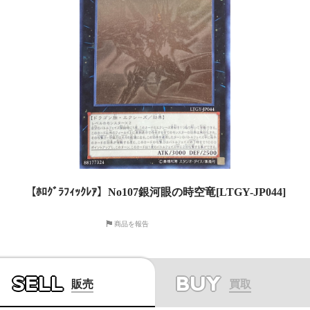
【ﾎﾛｸﾞﾗﾌｨｯｸﾚｱ】No107銀河眼の時空竜[LTGY-JP044]
商品を報告
SELL
BUY
販売
買取