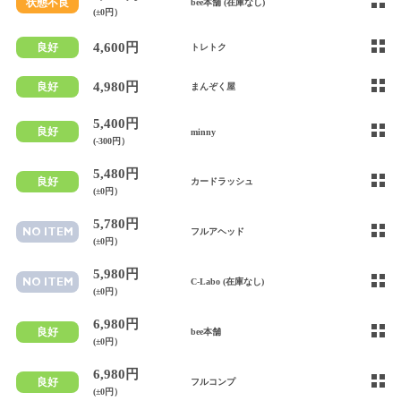
状態不良
bee本舗 (在庫なし)
(±0円）
4,600円
良好
トレトク
4,980円
良好
まんぞく屋
5,400円
良好
minny
(-300円）
5,480円
良好
カードラッシュ
(±0円）
5,780円
NO ITEM
フルアヘッド
(±0円）
5,980円
NO ITEM
C-Labo (在庫なし)
(±0円）
6,980円
良好
bee本舗
(±0円）
6,980円
良好
フルコンプ
(±0円）