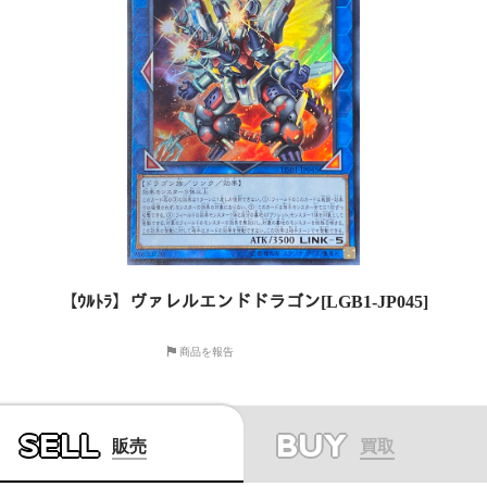
【ｳﾙﾄﾗ】ヴァレルエンドドラゴン[LGB1-JP045]
商品を報告
SELL
BUY
販売
買取