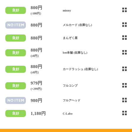
800円
良好
minny
(-100円）
880円
NO ITEM
メルカード (在庫なし)
880円
良好
まんぞく屋
880円
良好
bee本舗 (在庫なし)
(±0円）
880円
良好
カードラッシュ (在庫なし)
(±0円）
979円
良好
フルコンプ
(+299円）
980円
NO ITEM
フルアヘッド
1,180円
良好
C-Labo