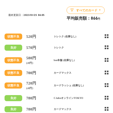
すべてのカード
最終更新日：2023/01/25 06:05
平均販売額：
866
円
520円
状態不良
トレトク (在庫なし)
570円
良好
トレトク
580円
状態不良
bee本舗 (在庫なし)
(±0円）
700円
状態不良
カードマックス
720円
状態不良
カードラッシュ (在庫なし)
(±0円）
780円
良好
C-laboオンラインTOKYO
780円
良好
カードマックス