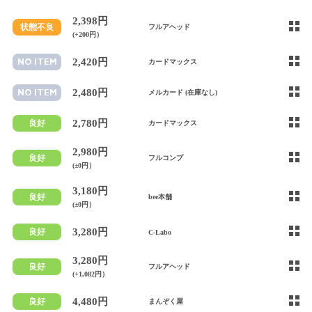
2,398円
状態不良
フルアヘッド
(+200円）
2,420円
NO ITEM
カードマックス
2,480円
NO ITEM
メルカード (在庫なし)
2,780円
良好
カードマックス
2,980円
良好
フルコンプ
(±0円）
3,180円
良好
bee本舗
(±0円）
3,280円
良好
C-Labo
3,280円
良好
フルアヘッド
(+1,082円）
4,480円
良好
まんぞく屋