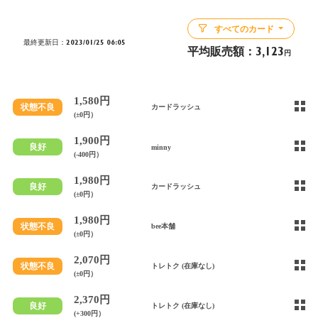
すべてのカード
最終更新日：2023/01/25 06:05
平均販売額：
3,123
円
1,580円
状態不良
カードラッシュ
(±0円）
1,900円
良好
minny
(-400円）
1,980円
良好
カードラッシュ
(±0円）
1,980円
状態不良
bee本舗
(±0円）
2,070円
状態不良
トレトク (在庫なし)
(±0円）
2,370円
良好
トレトク (在庫なし)
(+300円）