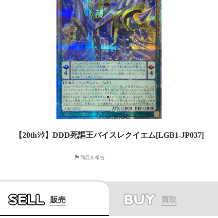
【20thｼｸ】DDD死謳王バイスレクイエム[LGB1-JP037]
商品を報告
SELL
BUY
販売
買取