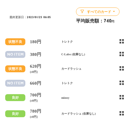
すべてのカード
最終更新日：2023/01/25 06:05
平均販売額：
740
円
180円
状態不良
トレトク
380円
NO ITEM
C-Labo (在庫なし)
620円
状態不良
カードラッシュ
(±0円）
660円
NO ITEM
トレトク
700円
良好
minny
(±0円）
780円
良好
カードラッシュ (在庫なし)
(±0円）