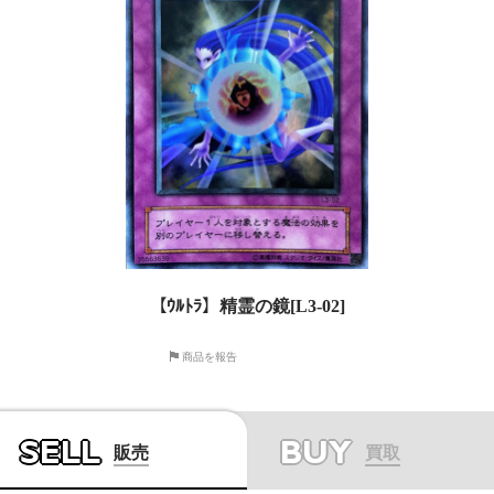
【ｳﾙﾄﾗ】精霊の鏡[L3-02]
商品を報告
SELL
BUY
販売
買取