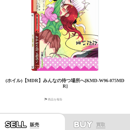
(ホイル)【MDR】みんなの待つ場所へ[KMD-W96-075MD
R]
商品を報告
SELL
BUY
販売
買取