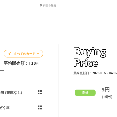
商品を報告
Buying
すべてのカード
Price
平均販売額：
120
円
最終更新日：2023/01/25 06:0
5円
本舗 (在庫なし)
良好
(±0円）
ぞく屋