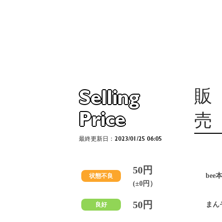
販
Selling
Price
売
最終更新日：2023/01/25 06:05
50円
bee
状態不良
(±0円）
50円
まん
良好