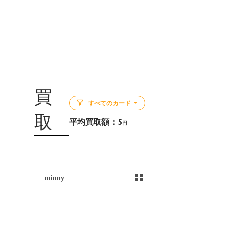
買
すべてのカード
取
平均買取額：
5
円
5
minny