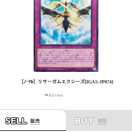
【ﾉｰﾏﾙ】リサーガムエクシーズ[IGAS-JP074]
商品を報告
SELL
BUY
販売
買取