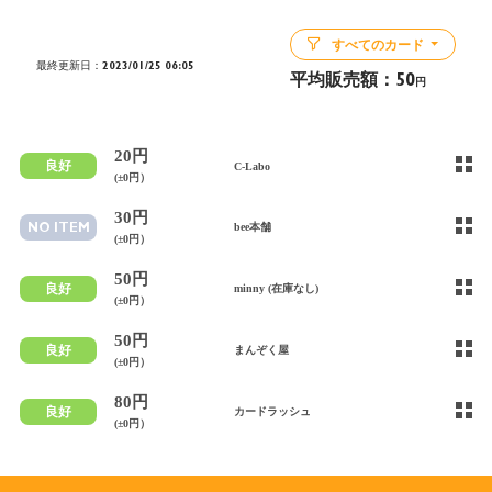
すべてのカード
最終更新日：2023/01/25 06:05
平均販売額：
50
円
20円
良好
C-Labo
(±0円）
30円
NO ITEM
bee本舗
(±0円）
50円
良好
minny (在庫なし)
(±0円）
50円
良好
まんぞく屋
(±0円）
80円
良好
カードラッシュ
(±0円）